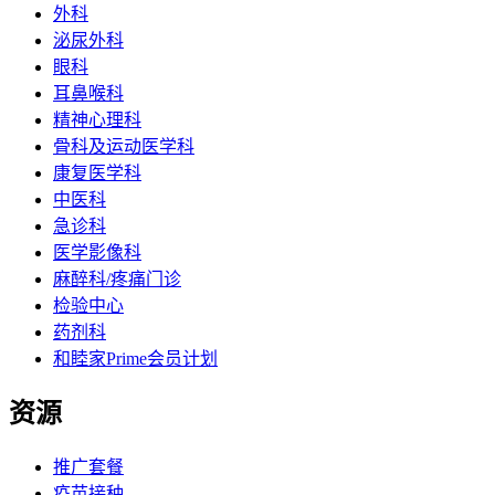
外科
泌尿外科
眼科
耳鼻喉科
精神心理科
骨科及运动医学科
康复医学科
中医科
急诊科
医学影像科
麻醉科/疼痛门诊
检验中心
药剂科
和睦家Prime会员计划
资源
推广套餐
疫苗接种