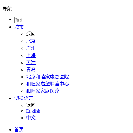
导航
城市
返回
北京
广州
上海
天津
青岛
北京和睦家康复医院
和睦家启望肿瘤中心
和睦家家庭医疗
切换语言
返回
English
中文
首页