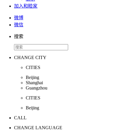
加入和睦家
微博
微信
搜索
CHANGE CITY
CITIES
Beijing
Shanghai
Guangzhou
CITIES
Beijing
CALL
CHANGE LANGUAGE