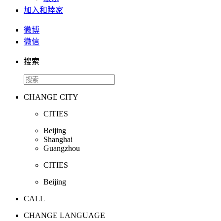
加入和睦家
微博
微信
搜索
CHANGE CITY
CITIES
Beijing
Shanghai
Guangzhou
CITIES
Beijing
CALL
CHANGE LANGUAGE