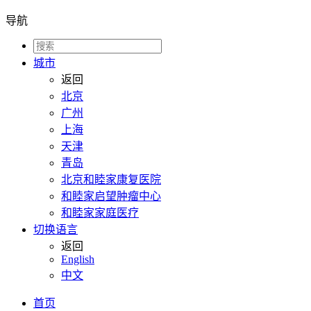
导航
城市
返回
北京
广州
上海
天津
青岛
北京和睦家康复医院
和睦家启望肿瘤中心
和睦家家庭医疗
切换语言
返回
English
中文
首页