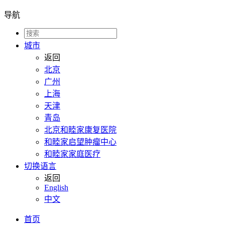
导航
城市
返回
北京
广州
上海
天津
青岛
北京和睦家康复医院
和睦家启望肿瘤中心
和睦家家庭医疗
切换语言
返回
English
中文
首页