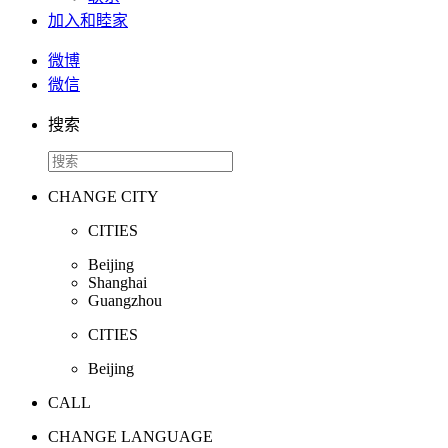
加入和睦家
微博
微信
搜索
CHANGE CITY
CITIES
Beijing
Shanghai
Guangzhou
CITIES
Beijing
CALL
CHANGE LANGUAGE