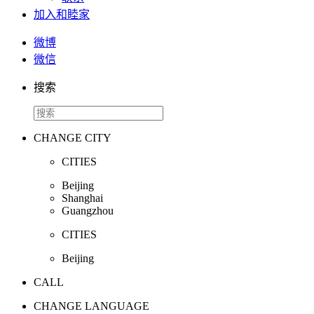
加入和睦家
微博
微信
搜索
CHANGE CITY
CITIES
Beijing
Shanghai
Guangzhou
CITIES
Beijing
CALL
CHANGE LANGUAGE