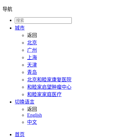
导航
城市
返回
北京
广州
上海
天津
青岛
北京和睦家康复医院
和睦家启望肿瘤中心
和睦家家庭医疗
切换语言
返回
English
中文
首页