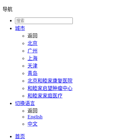
导航
城市
返回
北京
广州
上海
天津
青岛
北京和睦家康复医院
和睦家启望肿瘤中心
和睦家家庭医疗
切换语言
返回
English
中文
首页