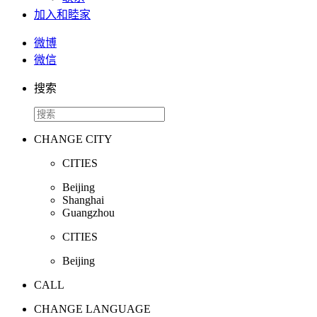
加入和睦家
微博
微信
搜索
CHANGE CITY
CITIES
Beijing
Shanghai
Guangzhou
CITIES
Beijing
CALL
CHANGE LANGUAGE