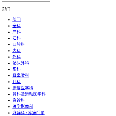
部门
部门
全科
产科
妇科
口腔科
内科
外科
泌尿外科
眼科
耳鼻喉科
儿科
康复医学科
骨科及运动医学科
急诊科
医学影像科
麻醉科 / 疼痛门诊