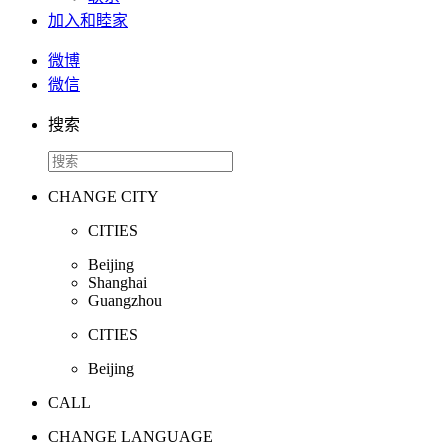
加入和睦家
微博
微信
搜索
CHANGE CITY
CITIES
Beijing
Shanghai
Guangzhou
CITIES
Beijing
CALL
CHANGE LANGUAGE