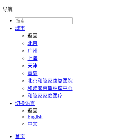
导航
城市
返回
北京
广州
上海
天津
青岛
北京和睦家康复医院
和睦家启望肿瘤中心
和睦家家庭医疗
切换语言
返回
English
中文
首页