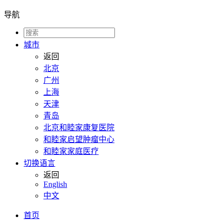
导航
城市
返回
北京
广州
上海
天津
青岛
北京和睦家康复医院
和睦家启望肿瘤中心
和睦家家庭医疗
切换语言
返回
English
中文
首页