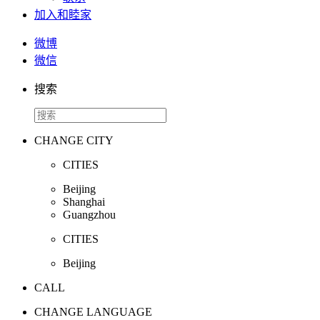
加入和睦家
微博
微信
搜索
CHANGE CITY
CITIES
Beijing
Shanghai
Guangzhou
CITIES
Beijing
CALL
CHANGE LANGUAGE