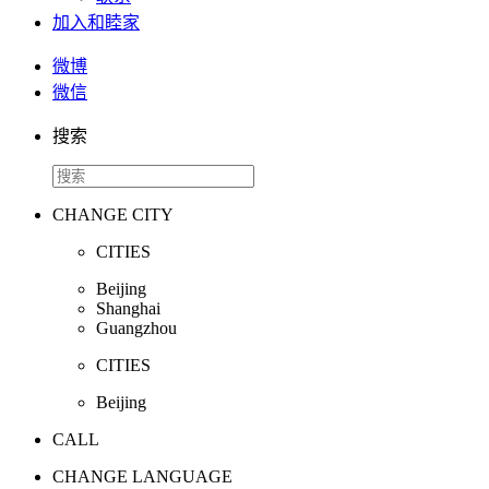
加入和睦家
微博
微信
搜索
CHANGE CITY
CITIES
Beijing
Shanghai
Guangzhou
CITIES
Beijing
CALL
CHANGE LANGUAGE