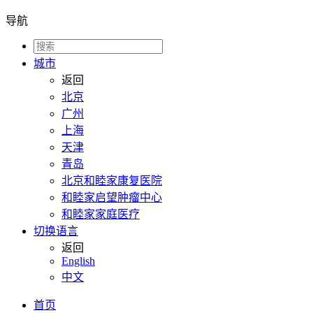
导航
城市
返回
北京
广州
上海
天津
青岛
北京和睦家康复医院
和睦家启望肿瘤中心
和睦家家庭医疗
切换语言
返回
English
中文
首页