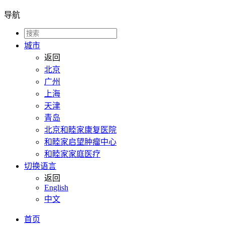
导航
城市
返回
北京
广州
上海
天津
青岛
北京和睦家康复医院
和睦家启望肿瘤中心
和睦家家庭医疗
切换语言
返回
English
中文
首页