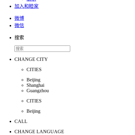
加入和睦家
微博
微信
搜索
CHANGE CITY
CITIES
Beijing
Shanghai
Guangzhou
CITIES
Beijing
CALL
CHANGE LANGUAGE