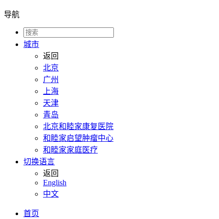
导航
城市
返回
北京
广州
上海
天津
青岛
北京和睦家康复医院
和睦家启望肿瘤中心
和睦家家庭医疗
切换语言
返回
English
中文
首页