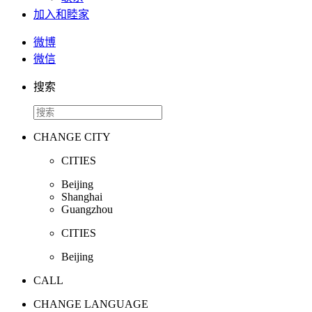
加入和睦家
微博
微信
搜索
CHANGE CITY
CITIES
Beijing
Shanghai
Guangzhou
CITIES
Beijing
CALL
CHANGE LANGUAGE