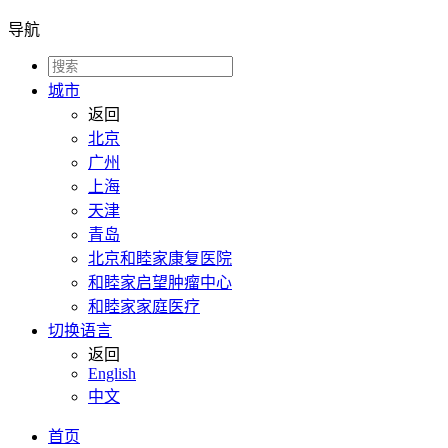
导航
城市
返回
北京
广州
上海
天津
青岛
北京和睦家康复医院
和睦家启望肿瘤中心
和睦家家庭医疗
切换语言
返回
English
中文
首页