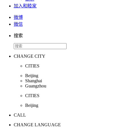
加入和睦家
微博
微信
搜索
CHANGE CITY
CITIES
Beijing
Shanghai
Guangzhou
CITIES
Beijing
CALL
CHANGE LANGUAGE