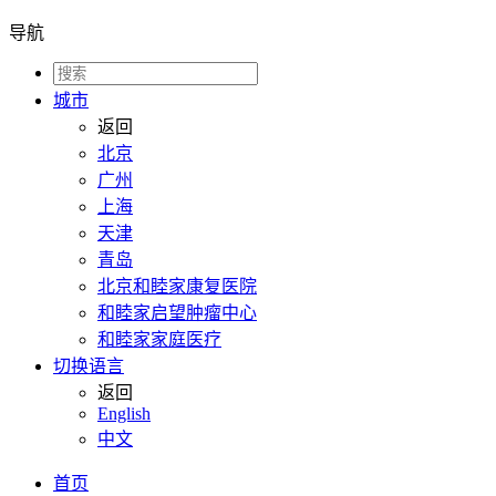
导航
城市
返回
北京
广州
上海
天津
青岛
北京和睦家康复医院
和睦家启望肿瘤中心
和睦家家庭医疗
切换语言
返回
English
中文
首页