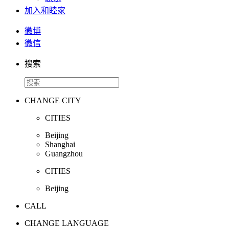
加入和睦家
微博
微信
搜索
CHANGE CITY
CITIES
Beijing
Shanghai
Guangzhou
CITIES
Beijing
CALL
CHANGE LANGUAGE