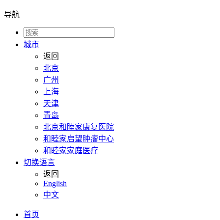
导航
城市
返回
北京
广州
上海
天津
青岛
北京和睦家康复医院
和睦家启望肿瘤中心
和睦家家庭医疗
切换语言
返回
English
中文
首页