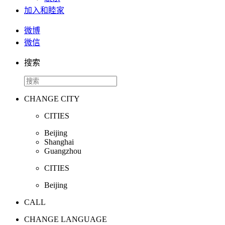
加入和睦家
微博
微信
搜索
CHANGE CITY
CITIES
Beijing
Shanghai
Guangzhou
CITIES
Beijing
CALL
CHANGE LANGUAGE