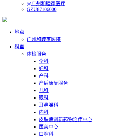
@广州和睦家医疗
GZU87106000
地点
广州和睦家医院
科室
体检服务
全科
妇科
产科
产后康复服务
儿科
眼科
耳鼻喉科
内科
皮肤病创新药物治疗中心
医美中心
口腔科