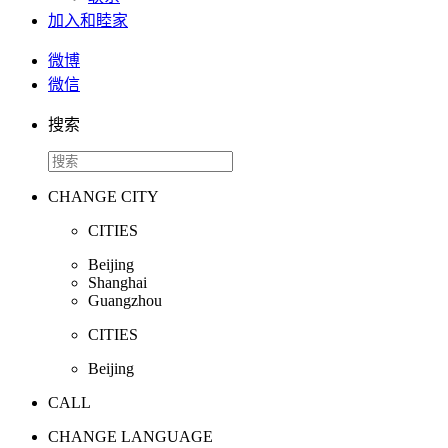
加入和睦家
微博
微信
搜索
CHANGE CITY
CITIES
Beijing
Shanghai
Guangzhou
CITIES
Beijing
CALL
CHANGE LANGUAGE