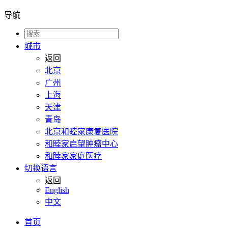
导航
城市
返回
北京
广州
上海
天津
青岛
北京和睦家康复医院
和睦家启望肿瘤中心
和睦家家庭医疗
切换语言
返回
English
中文
首页