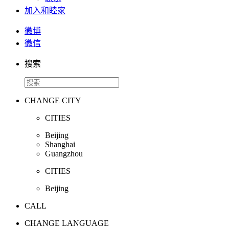
加入和睦家
微博
微信
搜索
CHANGE CITY
CITIES
Beijing
Shanghai
Guangzhou
CITIES
Beijing
CALL
CHANGE LANGUAGE