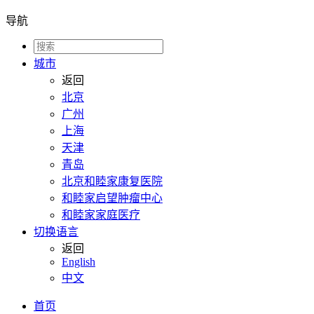
导航
城市
返回
北京
广州
上海
天津
青岛
北京和睦家康复医院
和睦家启望肿瘤中心
和睦家家庭医疗
切换语言
返回
English
中文
首页