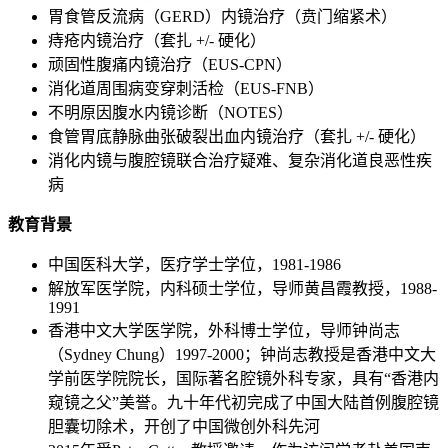
胃食管反流病（GERD）内镜治疗（贲门缩紧术）
痔疮内镜治疗（套扎 +/- 硬化）
顽固性腹痛内镜治疗（EUS-CPN）
消化道周围病变穿刺活检（EUS-FNB）
不明原因腹水内镜诊断（NOTES）
食管胃底静脉曲张破裂出血内镜治疗（套扎 +/- 硬化）
消化内镜与腹腔镜联合治疗疑难、复杂消化道良恶性疾
病
教育背景
中国医科大学，医疗学士学位，1981-1986
解放军医学院，内科硕士学位，导师黄昌霞教授，1988-
1991
香港中文大学医学院，外科博士学位，导师钟尚志
（Sydney Chung）1997-2000；钟尚志教授是香港中文大
学前医学院院长，国际著名腔镜外科专家，具有“香港内
窥镜之父”美誉。九十年代初完成了中国大陆首例腹腔镜
胆囊切除术，开创了中国微创外科先河