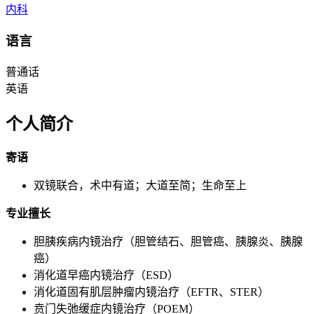
内科
语言
普通话
英语
个人简介
寄语
双镜联合，术中有道；大道至简；生命至上
专业擅长
胆胰疾病内镜治疗（胆管结石、胆管癌、胰腺炎、胰腺
癌）
消化道早癌内镜治疗（ESD）
消化道固有肌层肿瘤内镜治疗（EFTR、STER）
贲门失弛缓症内镜治疗（POEM）