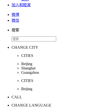
加入和睦家
微博
微信
搜索
CHANGE CITY
CITIES
Beijing
Shanghai
Guangzhou
CITIES
Beijing
CALL
CHANGE LANGUAGE