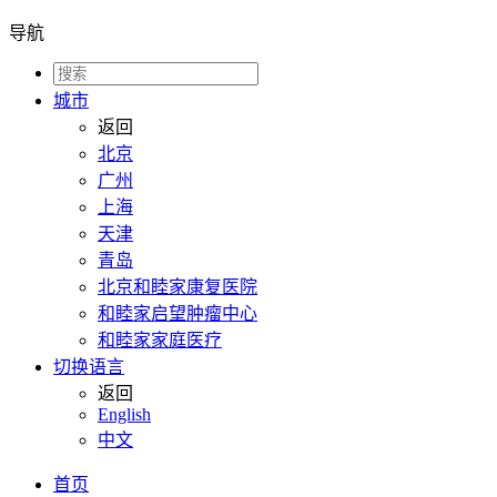
导航
城市
返回
北京
广州
上海
天津
青岛
北京和睦家康复医院
和睦家启望肿瘤中心
和睦家家庭医疗
切换语言
返回
English
中文
首页