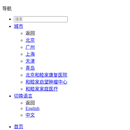
导航
城市
返回
北京
广州
上海
天津
青岛
北京和睦家康复医院
和睦家启望肿瘤中心
和睦家家庭医疗
切换语言
返回
English
中文
首页