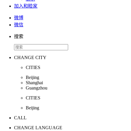
加入和睦家
微博
微信
搜索
CHANGE CITY
CITIES
Beijing
Shanghai
Guangzhou
CITIES
Beijing
CALL
CHANGE LANGUAGE