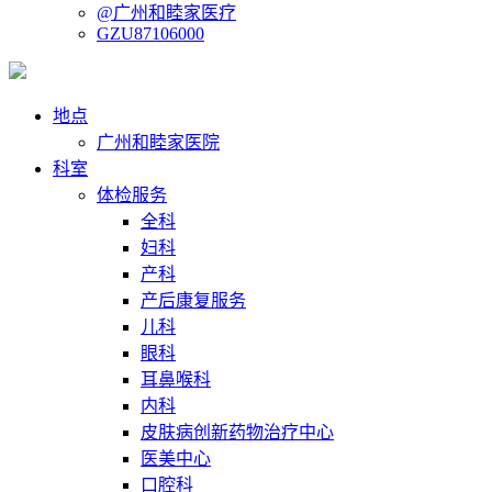
@广州和睦家医疗
GZU87106000
地点
广州和睦家医院
科室
体检服务
全科
妇科
产科
产后康复服务
儿科
眼科
耳鼻喉科
内科
皮肤病创新药物治疗中心
医美中心
口腔科