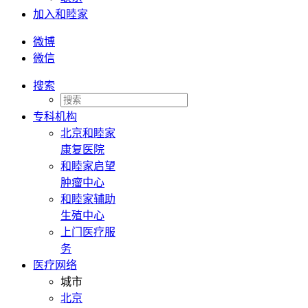
加入和睦家
微博
微信
搜索
专科机构
北京和睦家
康复医院
和睦家启望
肿瘤中心
和睦家辅助
生殖中心
上门医疗服
务
医疗网络
城市
北京