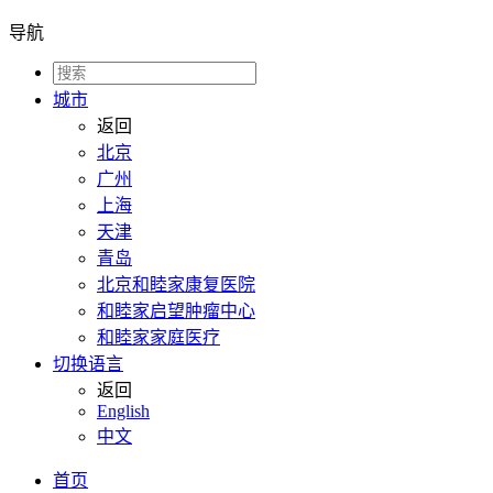
导航
城市
返回
北京
广州
上海
天津
青岛
北京和睦家康复医院
和睦家启望肿瘤中心
和睦家家庭医疗
切换语言
返回
English
中文
首页