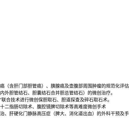
癌（含肝门部胆管癌）、胰腺癌及壶腹部周围肿瘤的规范化评估
内外胆管结石、胆囊结石合并胆总管结石）的微创治疗。
三镜”联合技术进行微创保胆取石、胆道探查及碎石取石术。
十二指肠切除术、腹腔镜脾切除术等高难度微创手术
治、肝硬化门静脉高压症（脾大、消化道出血）的外科干预及手