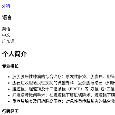
外科
语言
英语
中文
广东话
个人简介
专业擅长
肝胆胰恶性肿瘤的综合治疗：原发性肝癌、胆囊癌、胆管
胆石症及胆道良性疾病的微创外科：复杂胆道结石（如肝
腹腔镜、胆道镜及十二指肠镜（ERCP）等“双镜”或“
肝胆胰脾微创手术：在腹腔镜下肝脏切除术、腹腔镜下胰
重症胰腺炎及门静脉高压症：对急性重症胰腺炎的综合救
行医经历