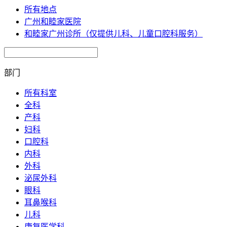
所有地点
广州和睦家医院
和睦家广州诊所（仅提供儿科、儿童口腔科服务）
部门
所有科室
全科
产科
妇科
口腔科
内科
外科
泌尿外科
眼科
耳鼻喉科
儿科
康复医学科