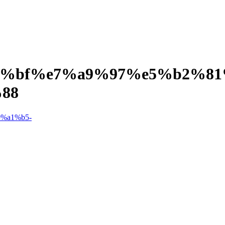
%bf%e7%a9%97%e5%b2%81
88