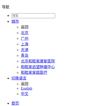
导航
城市
返回
北京
广州
上海
天津
青岛
北京和睦家康复医院
和睦家启望肿瘤中心
和睦家家庭医疗
切换语言
返回
English
中文
首页