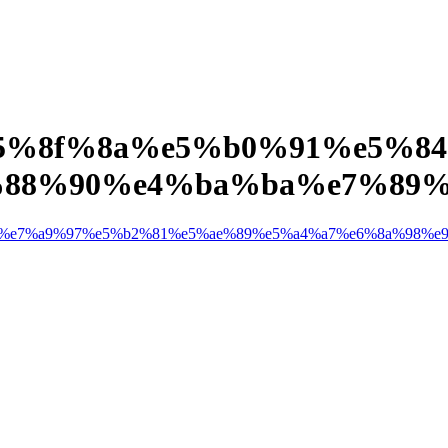
5%8f%8a%e5%b0%91%e5%84
6%88%90%e4%ba%ba%e7%89%