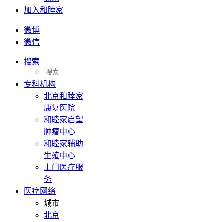
加入和睦家
微博
微信
搜索
专科机构
北京和睦家
康复医院
和睦家启望
肿瘤中心
和睦家辅助
生殖中心
上门医疗服
务
医疗网络
城市
北京