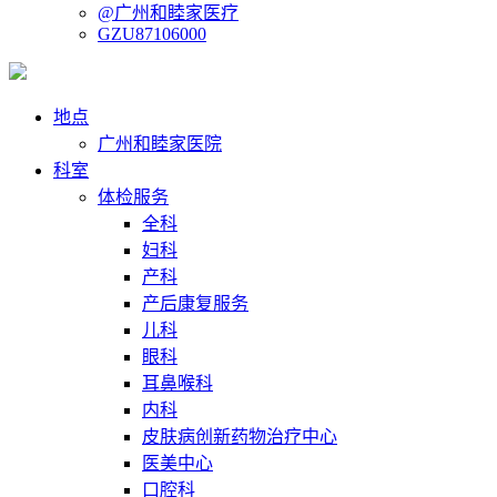
@广州和睦家医疗
GZU87106000
地点
广州和睦家医院
科室
体检服务
全科
妇科
产科
产后康复服务
儿科
眼科
耳鼻喉科
内科
皮肤病创新药物治疗中心
医美中心
口腔科