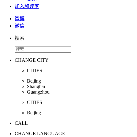
加入和睦家
微博
微信
搜索
CHANGE CITY
CITIES
Beijing
Shanghai
Guangzhou
CITIES
Beijing
CALL
CHANGE LANGUAGE