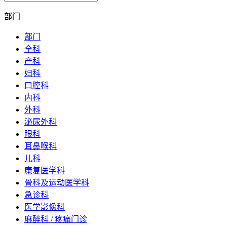
部门
部门
全科
产科
妇科
口腔科
内科
外科
泌尿外科
眼科
耳鼻喉科
儿科
康复医学科
骨科及运动医学科
急诊科
医学影像科
麻醉科 / 疼痛门诊