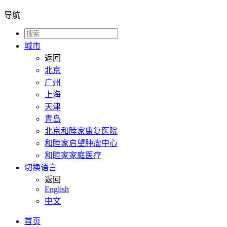
导航
城市
返回
北京
广州
上海
天津
青岛
北京和睦家康复医院
和睦家启望肿瘤中心
和睦家家庭医疗
切换语言
返回
English
中文
首页