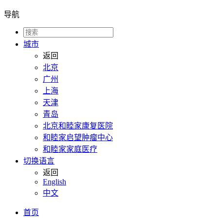
导航
城市
返回
北京
广州
上海
天津
青岛
北京和睦家康复医院
和睦家启望肿瘤中心
和睦家家庭医疗
切换语言
返回
English
中文
首页