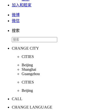
加入和睦家
微博
微信
搜索
CHANGE CITY
CITIES
Beijing
Shanghai
Guangzhou
CITIES
Beijing
CALL
CHANGE LANGUAGE