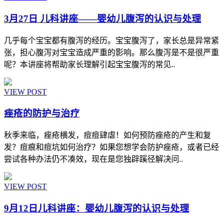
3月27日 儿科讲座――婴幼儿腹泻的认识与处理
几乎每个宝宝都有腹泻的经历。宝宝腹泻了，家长总是异常紧
张，担心腹泻对宝宝造成严重的影响。那么腹泻是不是很严重
呢？本讲座将帮助家长理解引起宝宝腹泻的常见..
VIEW POST
痤疮的防护与治疗
秋季来临，痤疮横发，痘痘肆虐！如何预防痤疮的产生和复
发？痘痕和痘坑如何治疗？如果您想学会防护痤疮，或者已经
尝试各种办法仍不凑效，现在是您独辟蹊径解决问..
VIEW POST
9月12日儿科讲座：婴幼儿腹泻的认识与处理