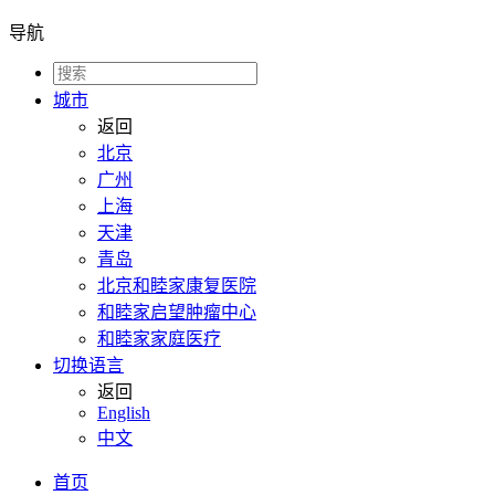
导航
城市
返回
北京
广州
上海
天津
青岛
北京和睦家康复医院
和睦家启望肿瘤中心
和睦家家庭医疗
切换语言
返回
English
中文
首页