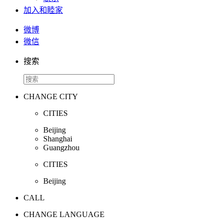
加入和睦家
微博
微信
搜索
CHANGE CITY
CITIES
Beijing
Shanghai
Guangzhou
CITIES
Beijing
CALL
CHANGE LANGUAGE