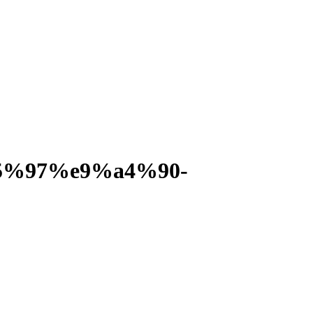
%97%e9%a4%90-