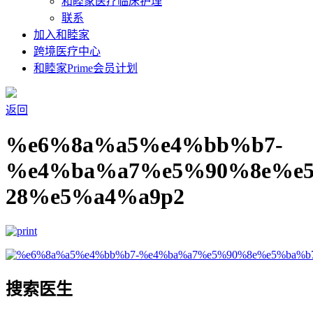
和睦家医疗临床护理
联系
加入和睦家
跨境医疗中心
和睦家Prime会员计划
返回
%e6%8a%a5%e4%bb%b7-
%e4%ba%a7%e5%90%8e%e
28%e5%a4%a9p2
搜索医生