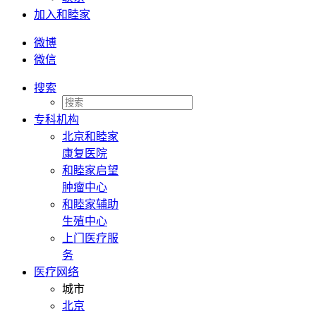
加入和睦家
微博
微信
搜索
专科机构
北京和睦家
康复医院
和睦家启望
肿瘤中心
和睦家辅助
生殖中心
上门医疗服
务
医疗网络
城市
北京