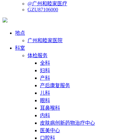
@广州和睦家医疗
GZU87106000
地点
广州和睦家医院
科室
体检服务
全科
妇科
产科
产后康复服务
儿科
眼科
耳鼻喉科
内科
皮肤病创新药物治疗中心
医美中心
口腔科