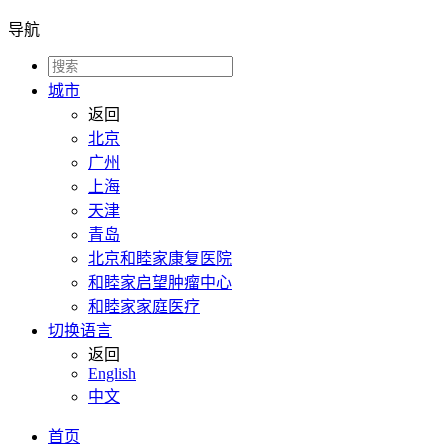
导航
城市
返回
北京
广州
上海
天津
青岛
北京和睦家康复医院
和睦家启望肿瘤中心
和睦家家庭医疗
切换语言
返回
English
中文
首页