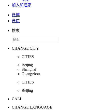
加入和睦家
微博
微信
搜索
CHANGE CITY
CITIES
Beijing
Shanghai
Guangzhou
CITIES
Beijing
CALL
CHANGE LANGUAGE