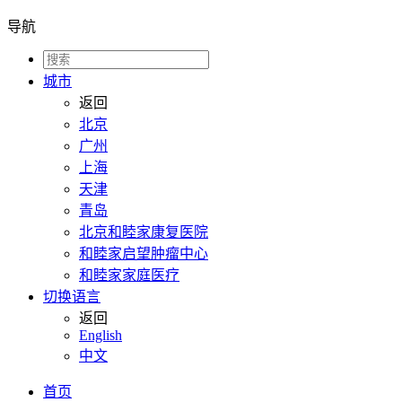
导航
城市
返回
北京
广州
上海
天津
青岛
北京和睦家康复医院
和睦家启望肿瘤中心
和睦家家庭医疗
切换语言
返回
English
中文
首页