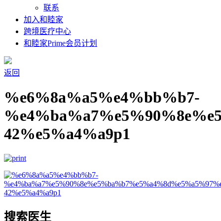
联系
加入和睦家
跨境医疗中心
和睦家Prime会员计划
返回
%e6%8a%a5%e4%bb%b7-
%e4%ba%a7%e5%90%8e%e
42%e5%a4%a9p1
搜索医生