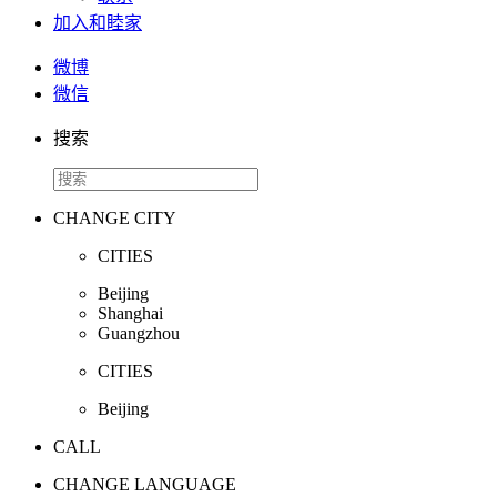
加入和睦家
微博
微信
搜索
CHANGE CITY
CITIES
Beijing
Shanghai
Guangzhou
CITIES
Beijing
CALL
CHANGE LANGUAGE