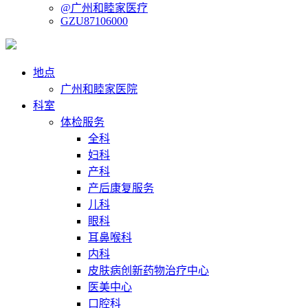
@广州和睦家医疗
GZU87106000
地点
广州和睦家医院
科室
体检服务
全科
妇科
产科
产后康复服务
儿科
眼科
耳鼻喉科
内科
皮肤病创新药物治疗中心
医美中心
口腔科