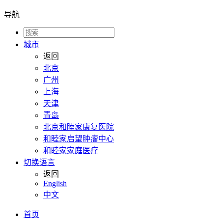
导航
城市
返回
北京
广州
上海
天津
青岛
北京和睦家康复医院
和睦家启望肿瘤中心
和睦家家庭医疗
切换语言
返回
English
中文
首页