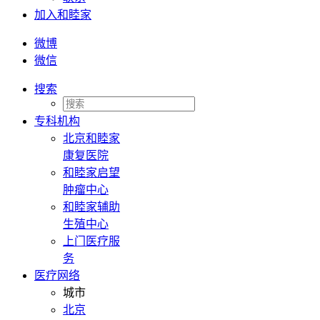
加入和睦家
微博
微信
搜索
专科机构
北京和睦家
康复医院
和睦家启望
肿瘤中心
和睦家辅助
生殖中心
上门医疗服
务
医疗网络
城市
北京