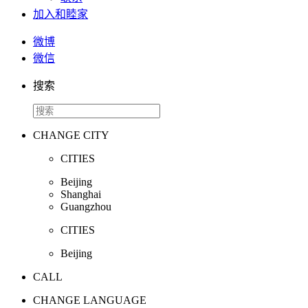
加入和睦家
微博
微信
搜索
CHANGE CITY
CITIES
Beijing
Shanghai
Guangzhou
CITIES
Beijing
CALL
CHANGE LANGUAGE