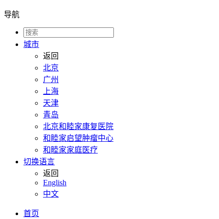
导航
城市
返回
北京
广州
上海
天津
青岛
北京和睦家康复医院
和睦家启望肿瘤中心
和睦家家庭医疗
切换语言
返回
English
中文
首页