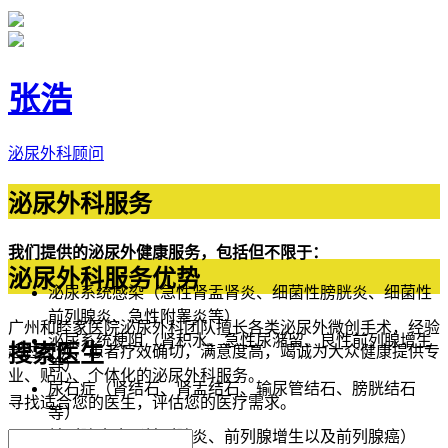
张浩
泌尿外科顾问
泌尿外科服务
我们提供的泌尿外健康服务，包括但不限于：
泌尿外科服务优势
泌尿系统感染（急性肾盂肾炎、细菌性膀胱炎、细菌性
前列腺炎、急性附睾炎等）
广州和睦家医院泌尿外科团队擅长各类泌尿外微创手术，经验
泌尿系统梗阻（肾积水、急性尿潴留、良性前列腺增生
搜索医生
超过万例，患者疗效确切，满意度高，竭诚为大众健康提供专
等）
业、贴心、个体化的泌尿外科服务。
尿石症（肾结石、肾盂结石、输尿管结石、膀胱结石
寻找适合您的医生，评估您的医疗需求。
等）
前列腺疾病（前列腺炎、前列腺增生以及前列腺癌）