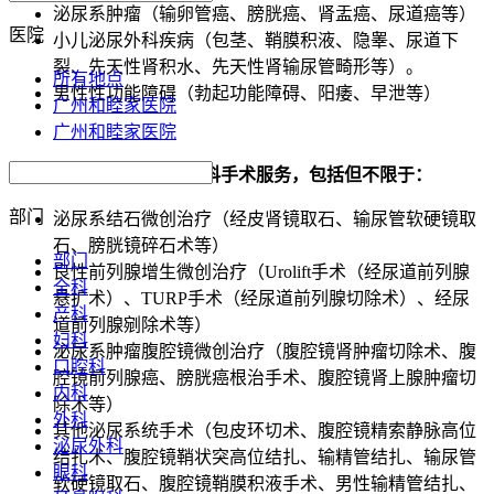
泌尿系肿瘤（输卵管癌、膀胱癌、肾盂癌、尿道癌等）
医院
小儿泌尿外科疾病（包茎、鞘膜积液、隐睾、尿道下
裂、先天性肾积水、先天性肾输尿管畸形等）。
所有地点
男性性功能障碍（勃起功能障碍、阳痿、早泄等）
广州和睦家医院
广州和睦家医院
我们可提供的多种泌尿外科手术服务，包括但不限于：
部门
泌尿系结石微创治疗（经皮肾镜取石、输尿管软硬镜取
石、膀胱镜碎石术等）
部门
良性前列腺增生微创治疗（Urolift手术（经尿道前列腺
全科
悬扩术）、TURP手术（经尿道前列腺切除术）、经尿
产科
道前列腺剜除术等）
妇科
泌尿系肿瘤腹腔镜微创治疗（腹腔镜肾肿瘤切除术、腹
口腔科
腔镜前列腺癌、膀胱癌根治手术、腹腔镜肾上腺肿瘤切
内科
除术等）
外科
其他泌尿系统手术（包皮环切术、腹腔镜精索静脉高位
泌尿外科
结扎术、腹腔镜鞘状突高位结扎、输精管结扎、输尿管
眼科
软硬镜取石、腹腔镜鞘膜积液手术、男性输精管结扎、