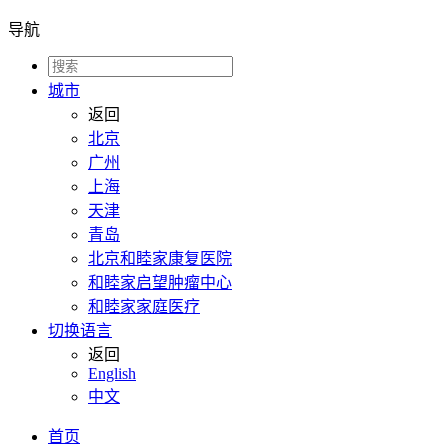
导航
城市
返回
北京
广州
上海
天津
青岛
北京和睦家康复医院
和睦家启望肿瘤中心
和睦家家庭医疗
切换语言
返回
English
中文
首页