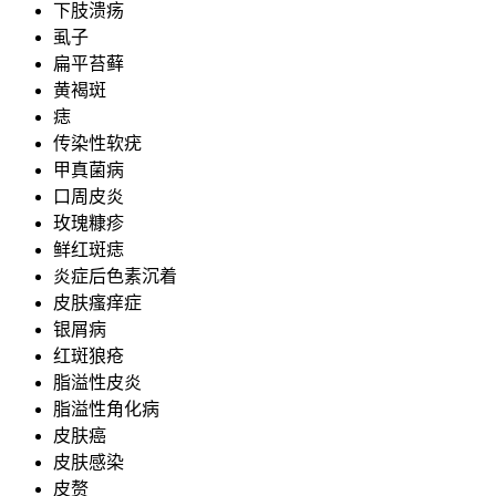
下肢溃疡
虱子
扁平苔藓
黄褐斑
痣
传染性软疣
甲真菌病
口周皮炎
玫瑰糠疹
鲜红斑痣
炎症后色素沉着
皮肤瘙痒症
银屑病
红斑狼疮
脂溢性皮炎
脂溢性角化病
皮肤癌
皮肤感染
皮赘