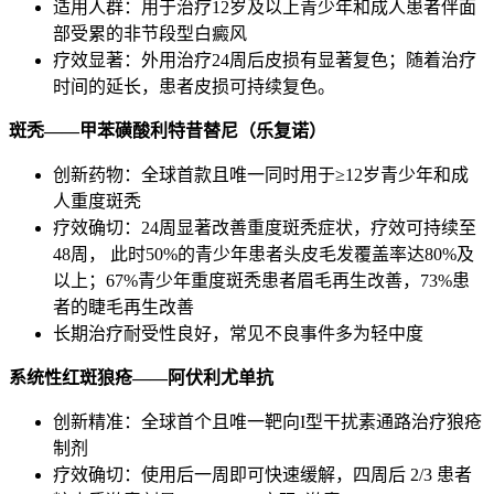
适用人群：用于治疗12岁及以上青少年和成人患者伴面
部受累的非节段型白癜风
疗效显著：外用治疗24周后皮损有显著复色；随着治疗
时间的延长，患者皮损可持续复色。
斑秃——甲苯磺酸利特昔替尼（乐复诺）
创新药物：全球首款且唯一同时用于≥12岁青少年和成
人重度斑秃
疗效确切：24周显著改善重度斑秃症状，疗效可持续至
48周， 此时50%的青少年患者头皮毛发覆盖率达80%及
以上；67%青少年重度斑秃患者眉毛再生改善，73%患
者的睫毛再生改善
长期治疗耐受性良好，常见不良事件多为轻中度
系统性红斑狼疮——阿伏利尤单抗
创新精准：全球首个且唯一靶向I型干扰素通路治疗狼疮
制剂
疗效确切：使用后一周即可快速缓解，四周后 2/3 患者