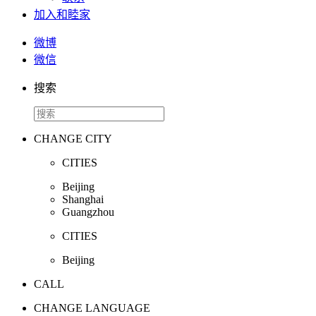
加入和睦家
微博
微信
搜索
CHANGE CITY
CITIES
Beijing
Shanghai
Guangzhou
CITIES
Beijing
CALL
CHANGE LANGUAGE