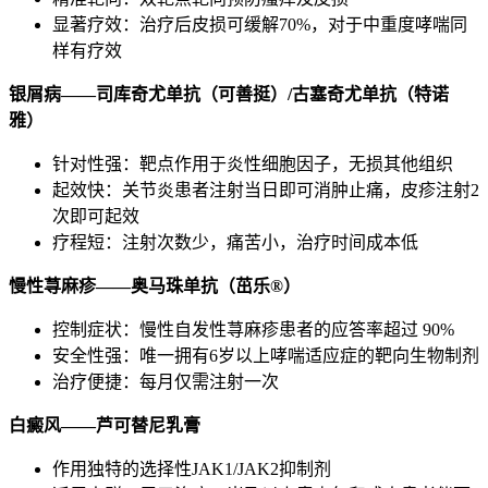
显著疗效：治疗后皮损可缓解70%，对于中重度哮喘同
样有疗效
银屑病——司库奇尤单抗（可善挺）/古塞奇尤单抗（特诺
雅）
针对性强：靶点作用于炎性细胞因子，无损其他组织
起效快：关节炎患者注射当日即可消肿止痛，皮疹注射2
次即可起效
疗程短：注射次数少，痛苦小，治疗时间成本低
慢性荨麻疹——奥马珠单抗（茁乐®）
控制症状：慢性自发性荨麻疹患者的应答率超过 90%
安全性强：唯一拥有6岁以上哮喘适应症的靶向生物制剂
治疗便捷：每月仅需注射一次
白癜风——芦可替尼乳膏
作用独特的选择性JAK1/JAK2抑制剂