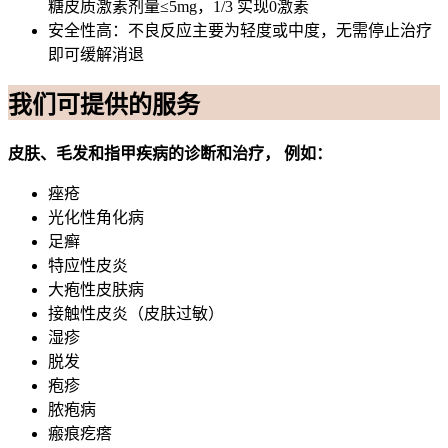
糖皮质激素剂量≤5mg，1/3 实现0激素
安全性高：不良反应主要为轻度或中度，无需停止治疗
即可缓解消退
我们可提供的服务
皮肤、毛发和指甲疾病的诊断和治疗，
例如：
痤疮
光化性角化病
足癣
特应性皮炎
大疱性皮肤病
接触性皮炎（皮肤过敏）
湿疹
脱发
疱疹
脓疱病
瘢痕疙瘩