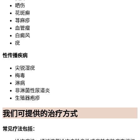
晒伤
花斑癣
荨麻疹
血管瘤
白癜风
疣
性传播疾病
尖锐湿疣
梅毒
淋病
非淋菌性尿道炎
生殖器疱疹
我们可提供的治疗方式
常见疗法包括：