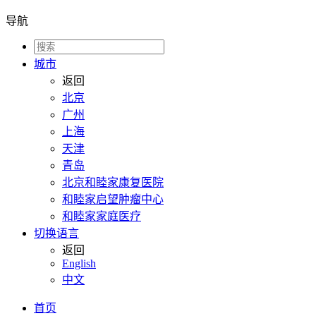
导航
城市
返回
北京
广州
上海
天津
青岛
北京和睦家康复医院
和睦家启望肿瘤中心
和睦家家庭医疗
切换语言
返回
English
中文
首页