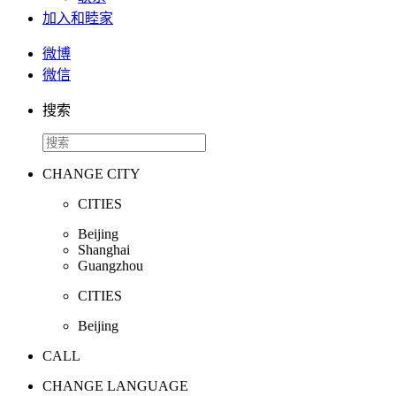
加入和睦家
微博
微信
搜索
CHANGE CITY
CITIES
Beijing
Shanghai
Guangzhou
CITIES
Beijing
CALL
CHANGE LANGUAGE