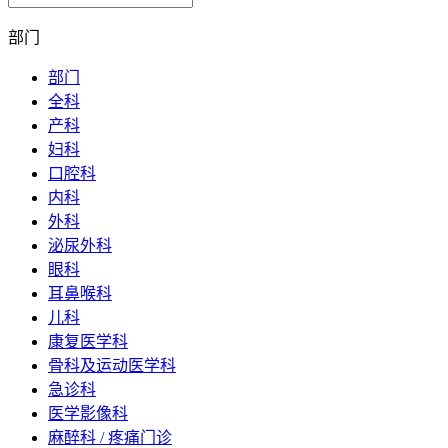
部门
部门
全科
产科
妇科
口腔科
内科
外科
泌尿外科
眼科
耳鼻喉科
儿科
康复医学科
骨科及运动医学科
急诊科
医学影像科
麻醉科 / 疼痛门诊