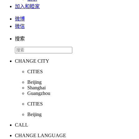
加入和睦家
微博
微信
搜索
CHANGE CITY
CITIES
Beijing
Shanghai
Guangzhou
CITIES
Beijing
CALL
CHANGE LANGUAGE