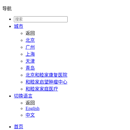
导航
城市
返回
北京
广州
上海
天津
青岛
北京和睦家康复医院
和睦家启望肿瘤中心
和睦家家庭医疗
切换语言
返回
English
中文
首页