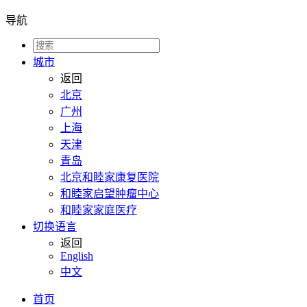
导航
城市
返回
北京
广州
上海
天津
青岛
北京和睦家康复医院
和睦家启望肿瘤中心
和睦家家庭医疗
切换语言
返回
English
中文
首页