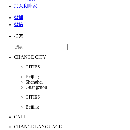
加入和睦家
微博
微信
搜索
CHANGE CITY
CITIES
Beijing
Shanghai
Guangzhou
CITIES
Beijing
CALL
CHANGE LANGUAGE