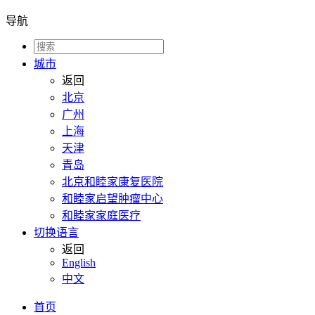
导航
城市
返回
北京
广州
上海
天津
青岛
北京和睦家康复医院
和睦家启望肿瘤中心
和睦家家庭医疗
切换语言
返回
English
中文
首页