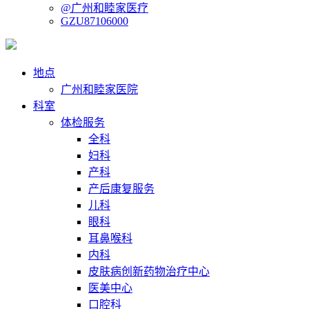
@广州和睦家医疗
GZU87106000
地点
广州和睦家医院
科室
体检服务
全科
妇科
产科
产后康复服务
儿科
眼科
耳鼻喉科
内科
皮肤病创新药物治疗中心
医美中心
口腔科