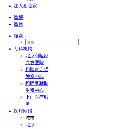
加入和睦家
微博
微信
搜索
专科机构
北京和睦家
康复医院
和睦家启望
肿瘤中心
和睦家辅助
生殖中心
上门医疗服
务
医疗网络
城市
北京