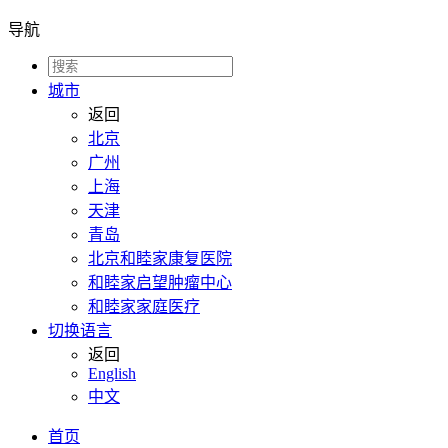
导航
城市
返回
北京
广州
上海
天津
青岛
北京和睦家康复医院
和睦家启望肿瘤中心
和睦家家庭医疗
切换语言
返回
English
中文
首页