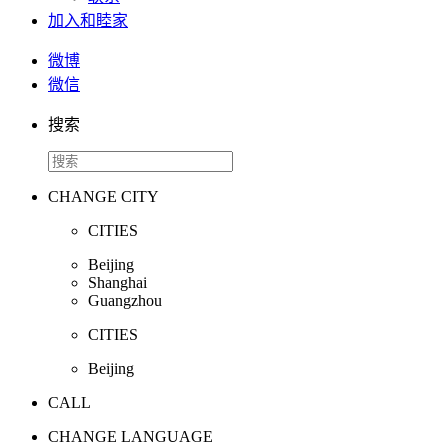
加入和睦家
微博
微信
搜索
CHANGE CITY
CITIES
Beijing
Shanghai
Guangzhou
CITIES
Beijing
CALL
CHANGE LANGUAGE