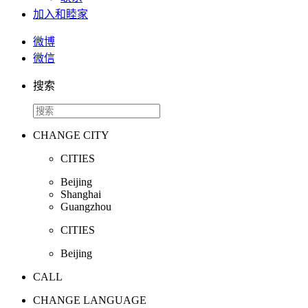
加入和睦家
微博
微信
搜索
CHANGE CITY
CITIES
Beijing
Shanghai
Guangzhou
CITIES
Beijing
CALL
CHANGE LANGUAGE