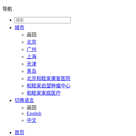
导航
城市
返回
北京
广州
上海
天津
青岛
北京和睦家康复医院
和睦家启望肿瘤中心
和睦家家庭医疗
切换语言
返回
English
中文
首页