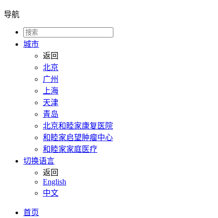
导航
城市
返回
北京
广州
上海
天津
青岛
北京和睦家康复医院
和睦家启望肿瘤中心
和睦家家庭医疗
切换语言
返回
English
中文
首页