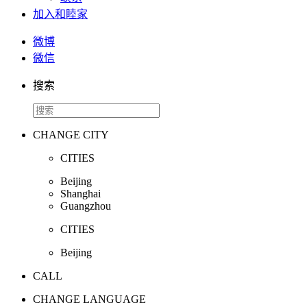
加入和睦家
微博
微信
搜索
CHANGE CITY
CITIES
Beijing
Shanghai
Guangzhou
CITIES
Beijing
CALL
CHANGE LANGUAGE