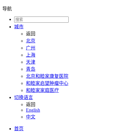
导航
城市
返回
北京
广州
上海
天津
青岛
北京和睦家康复医院
和睦家启望肿瘤中心
和睦家家庭医疗
切换语言
返回
English
中文
首页