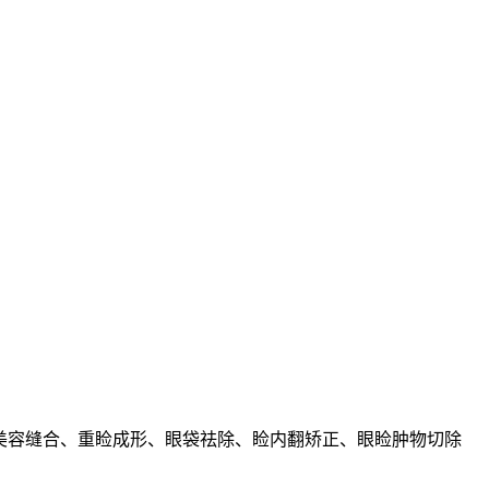
微美容缝合、重睑成形、眼袋祛除、睑内翻矫正、眼睑肿物切除