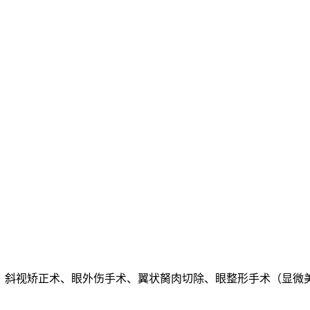
CS）、斜视矫正术、眼外伤手术、翼状胬肉切除、眼整形手术（显