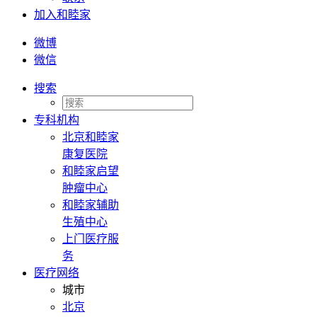
加入和睦家
微博
微信
搜索
专科机构
北京和睦家
康复医院
和睦家启望
肿瘤中心
和睦家辅助
生殖中心
上门医疗服
务
医疗网络
城市
北京