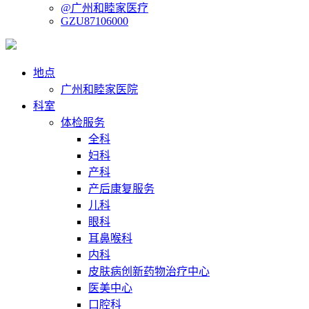
@广州和睦家医疗
GZU87106000
地点
广州和睦家医院
科室
体检服务
全科
妇科
产科
产后康复服务
儿科
眼科
耳鼻喉科
内科
皮肤病创新药物治疗中心
医美中心
口腔科