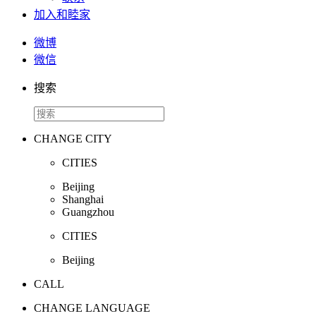
加入和睦家
微博
微信
搜索
CHANGE CITY
CITIES
Beijing
Shanghai
Guangzhou
CITIES
Beijing
CALL
CHANGE LANGUAGE