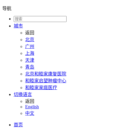
导航
城市
返回
北京
广州
上海
天津
青岛
北京和睦家康复医院
和睦家启望肿瘤中心
和睦家家庭医疗
切换语言
返回
English
中文
首页