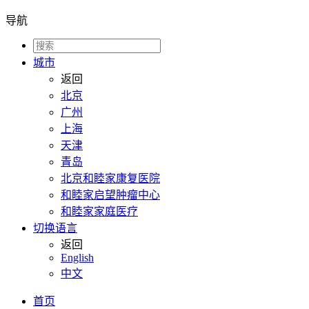
导航
城市
返回
北京
广州
上海
天津
青岛
北京和睦家康复医院
和睦家启望肿瘤中心
和睦家家庭医疗
切换语言
返回
English
中文
首页