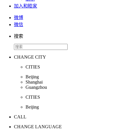
加入和睦家
微博
微信
搜索
CHANGE CITY
CITIES
Beijing
Shanghai
Guangzhou
CITIES
Beijing
CALL
CHANGE LANGUAGE