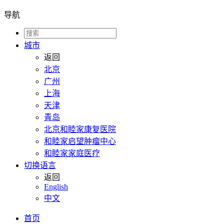
导航
城市
返回
北京
广州
上海
天津
青岛
北京和睦家康复医院
和睦家启望肿瘤中心
和睦家家庭医疗
切换语言
返回
English
中文
首页