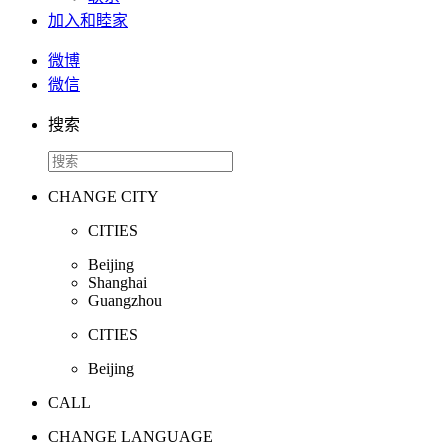
加入和睦家
微博
微信
搜索
CHANGE CITY
CITIES
Beijing
Shanghai
Guangzhou
CITIES
Beijing
CALL
CHANGE LANGUAGE