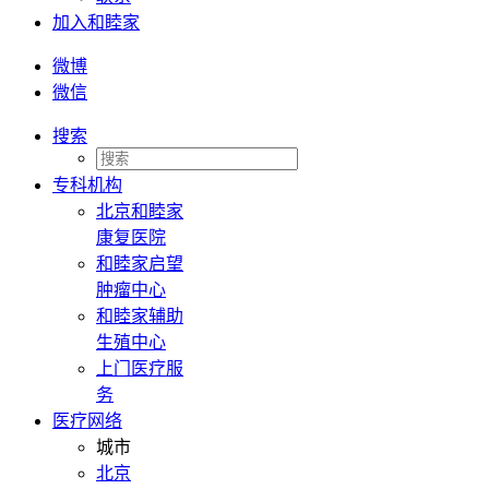
加入和睦家
微博
微信
搜索
专科机构
北京和睦家
康复医院
和睦家启望
肿瘤中心
和睦家辅助
生殖中心
上门医疗服
务
医疗网络
城市
北京