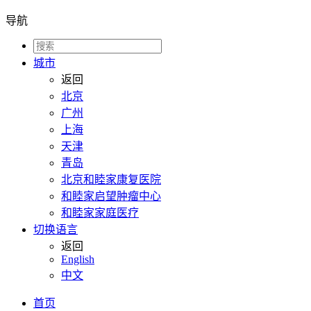
导航
城市
返回
北京
广州
上海
天津
青岛
北京和睦家康复医院
和睦家启望肿瘤中心
和睦家家庭医疗
切换语言
返回
English
中文
首页