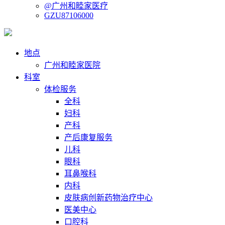
@广州和睦家医疗
GZU87106000
地点
广州和睦家医院
科室
体检服务
全科
妇科
产科
产后康复服务
儿科
眼科
耳鼻喉科
内科
皮肤病创新药物治疗中心
医美中心
口腔科