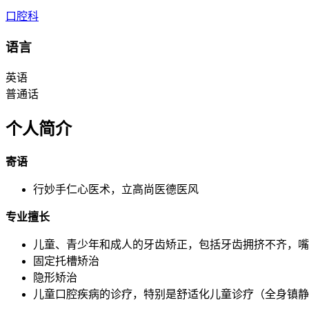
口腔科
语言
英语
普通话
个人简介
寄语
行妙手仁心医术，立高尚医德医风
专业擅长
儿童、青少年和成人的牙齿矫正，包括牙齿拥挤不齐，嘴
固定托槽矫治
隐形矫治
儿童口腔疾病的诊疗，特别是舒适化儿童诊疗（全身镇静