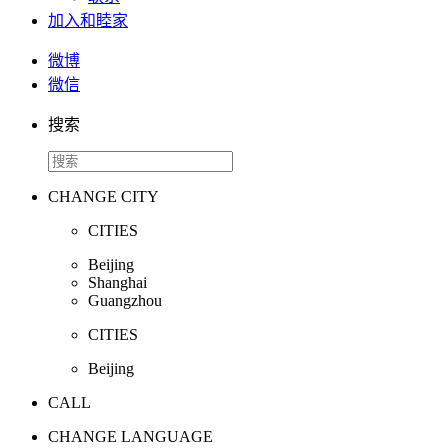
加入和睦家
微博
微信
搜索
CHANGE CITY
CITIES
Beijing
Shanghai
Guangzhou
CITIES
Beijing
CALL
CHANGE LANGUAGE