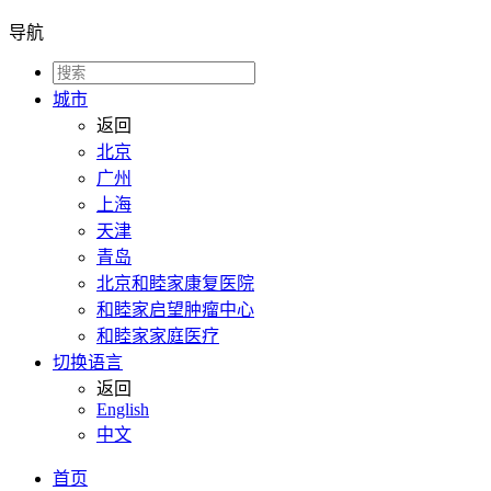
导航
城市
返回
北京
广州
上海
天津
青岛
北京和睦家康复医院
和睦家启望肿瘤中心
和睦家家庭医疗
切换语言
返回
English
中文
首页