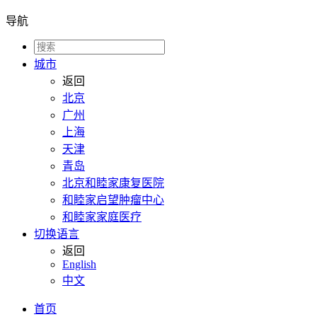
导航
城市
返回
北京
广州
上海
天津
青岛
北京和睦家康复医院
和睦家启望肿瘤中心
和睦家家庭医疗
切换语言
返回
English
中文
首页