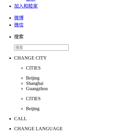
加入和睦家
微博
微信
搜索
CHANGE CITY
CITIES
Beijing
Shanghai
Guangzhou
CITIES
Beijing
CALL
CHANGE LANGUAGE