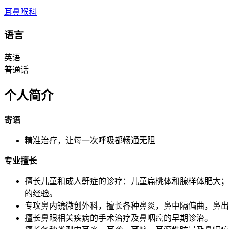
耳鼻喉科
语言
英语
普通话
个人简介
寄语
精准治疗，让每一次呼吸都畅通无阻
专业擅长
擅长儿童和成人鼾症的诊疗：儿童扁桃体和腺样体肥大；
的经验。
专攻鼻内镜微创外科，擅长各种鼻炎，鼻中隔偏曲，鼻出
擅长鼻眼相关疾病的手术治疗及鼻咽癌的早期诊治。