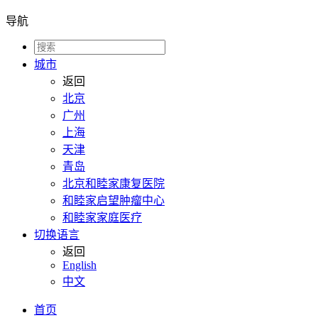
导航
城市
返回
北京
广州
上海
天津
青岛
北京和睦家康复医院
和睦家启望肿瘤中心
和睦家家庭医疗
切换语言
返回
English
中文
首页