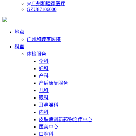
@广州和睦家医疗
GZU87106000
地点
广州和睦家医院
科室
体检服务
全科
妇科
产科
产后康复服务
儿科
眼科
耳鼻喉科
内科
皮肤病创新药物治疗中心
医美中心
口腔科