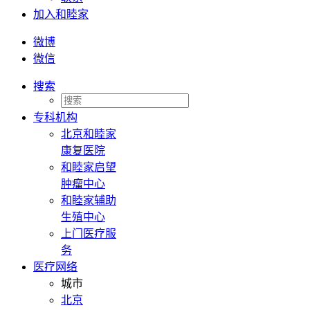
加入和睦家
微博
微信
搜索
专科机构
北京和睦家
康复医院
和睦家启望
肿瘤中心
和睦家辅助
生殖中心
上门医疗服
务
医疗网络
城市
北京