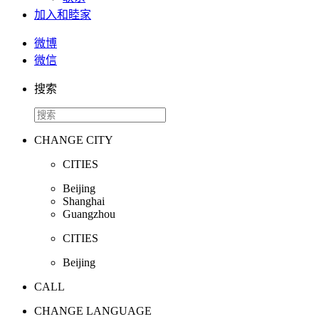
加入和睦家
微博
微信
搜索
CHANGE CITY
CITIES
Beijing
Shanghai
Guangzhou
CITIES
Beijing
CALL
CHANGE LANGUAGE