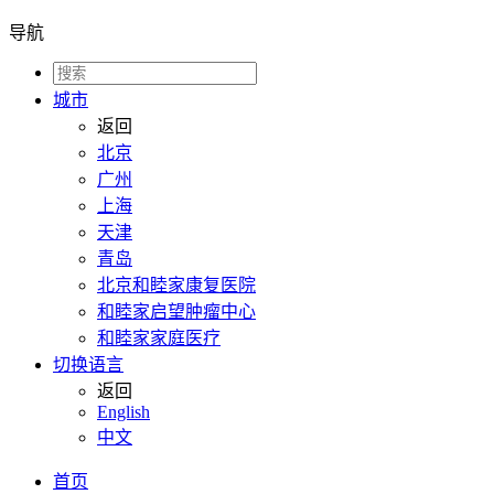
导航
城市
返回
北京
广州
上海
天津
青岛
北京和睦家康复医院
和睦家启望肿瘤中心
和睦家家庭医疗
切换语言
返回
English
中文
首页