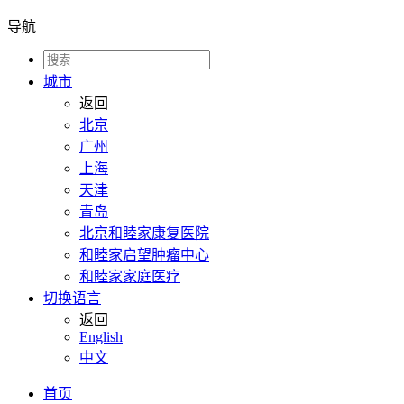
导航
城市
返回
北京
广州
上海
天津
青岛
北京和睦家康复医院
和睦家启望肿瘤中心
和睦家家庭医疗
切换语言
返回
English
中文
首页