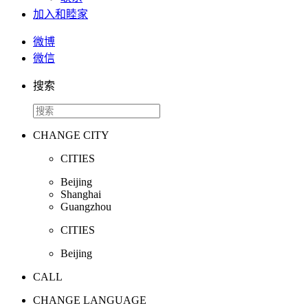
加入和睦家
微博
微信
搜索
CHANGE CITY
CITIES
Beijing
Shanghai
Guangzhou
CITIES
Beijing
CALL
CHANGE LANGUAGE