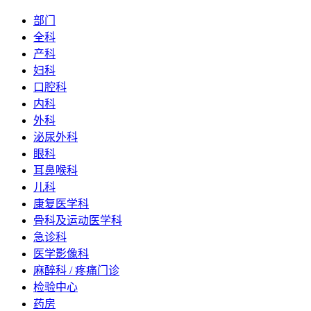
部门
全科
产科
妇科
口腔科
内科
外科
泌尿外科
眼科
耳鼻喉科
儿科
康复医学科
骨科及运动医学科
急诊科
医学影像科
麻醉科 / 疼痛门诊
检验中心
药房