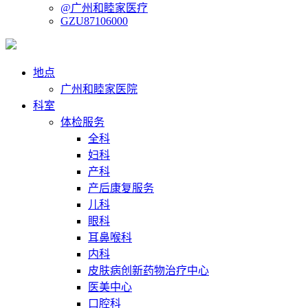
@广州和睦家医疗
GZU87106000
地点
广州和睦家医院
科室
体检服务
全科
妇科
产科
产后康复服务
儿科
眼科
耳鼻喉科
内科
皮肤病创新药物治疗中心
医美中心
口腔科