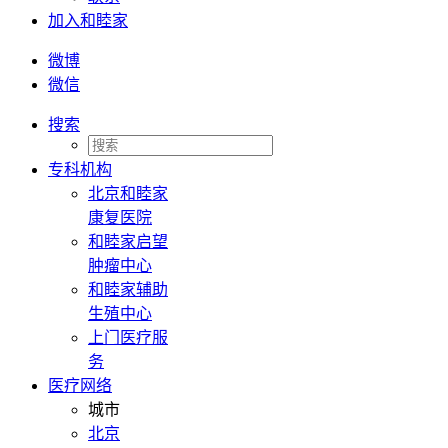
加入和睦家
微博
微信
搜索
专科机构
北京和睦家
康复医院
和睦家启望
肿瘤中心
和睦家辅助
生殖中心
上门医疗服
务
医疗网络
城市
北京