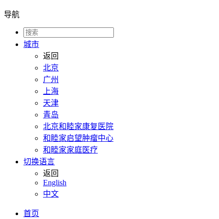
导航
城市
返回
北京
广州
上海
天津
青岛
北京和睦家康复医院
和睦家启望肿瘤中心
和睦家家庭医疗
切换语言
返回
English
中文
首页