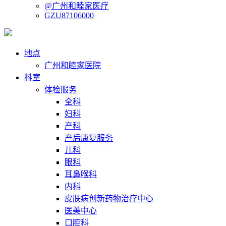
@广州和睦家医疗
GZU87106000
地点
广州和睦家医院
科室
体检服务
全科
妇科
产科
产后康复服务
儿科
眼科
耳鼻喉科
内科
皮肤病创新药物治疗中心
医美中心
口腔科