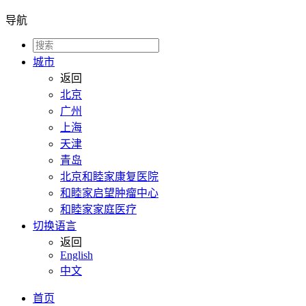
导航
城市
返回
北京
广州
上海
天津
青岛
北京和睦家康复医院
和睦家启望肿瘤中心
和睦家家庭医疗
切换语言
返回
English
中文
首页