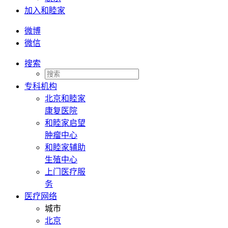
加入和睦家
微博
微信
搜索
专科机构
北京和睦家
康复医院
和睦家启望
肿瘤中心
和睦家辅助
生殖中心
上门医疗服
务
医疗网络
城市
北京