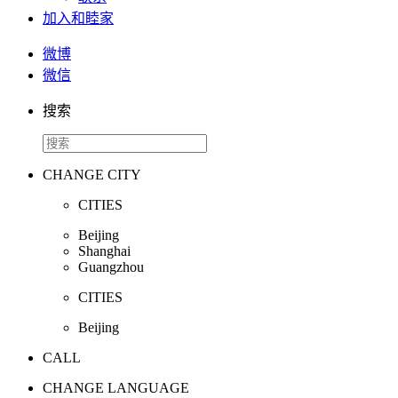
加入和睦家
微博
微信
搜索
CHANGE CITY
CITIES
Beijing
Shanghai
Guangzhou
CITIES
Beijing
CALL
CHANGE LANGUAGE