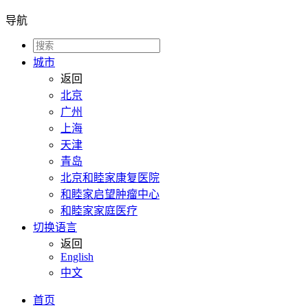
导航
城市
返回
北京
广州
上海
天津
青岛
北京和睦家康复医院
和睦家启望肿瘤中心
和睦家家庭医疗
切换语言
返回
English
中文
首页