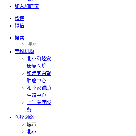
加入和睦家
微博
微信
搜索
专科机构
北京和睦家
康复医院
和睦家启望
肿瘤中心
和睦家辅助
生殖中心
上门医疗服
务
医疗网络
城市
北京