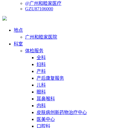
@广州和睦家医疗
GZU87106000
地点
广州和睦家医院
科室
体检服务
全科
妇科
产科
产后康复服务
儿科
眼科
耳鼻喉科
内科
皮肤病创新药物治疗中心
医美中心
口腔科