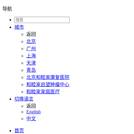
导航
城市
返回
北京
广州
上海
天津
青岛
北京和睦家康复医院
和睦家启望肿瘤中心
和睦家家庭医疗
切换语言
返回
English
中文
首页